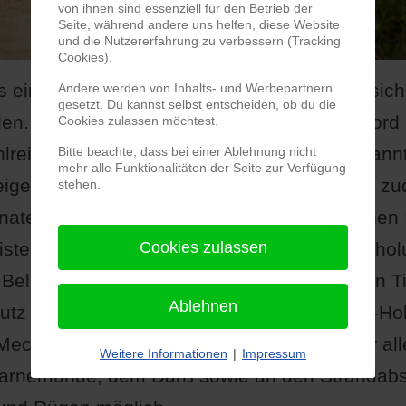
von ihnen sind essenziell für den Betrieb der
Seite, während andere uns helfen, diese Website
und die Nutzererfahrung zu verbessern (Tracking
Cookies).
s eine ganze Vielzahl von Reisezielen, die sich
Andere werden von Inhalts- und Werbepartnern
gesetzt. Du kannst selbst entscheiden, ob du die
den. Zum einen gibt es in Deutschland an Nord
Cookies zulassen möchtest.
reiche Ferienorte, die sich für einen entspann
Bitte beachte, dass bei einer Ablehnung nicht
mehr alle Funktionalitäten der Seite zur Verfügung
eigenen. An der Nordseeküste erfreuen sich zu
stehen.
en die nordfriesischen sowie ostfriesischen I
Cookies zulassen
uristen. Auch an der Ostseeküste kommen Erh
. Beliebte Ferienregionen dort sind zum einen 
Ablehnen
utz und das Ostseebad Damp in Schleswig-Hols
 Mecklenburg-Vorpommern ist Badespaß vor al
Weitere Informationen
|
Impressum
arnemünde, dem Darß sowie an den Strandabsc