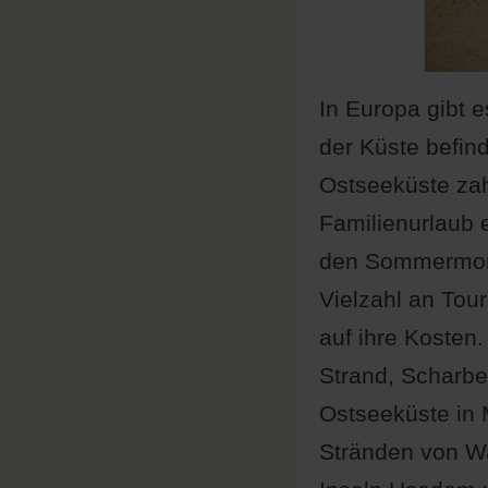
In Europa gibt e
der Küste befin
Ostseeküste zahl
Familienurlaub 
den Sommermonat
Vielzahl an To
auf ihre Kosten
Strand, Scharbe
Ostseeküste in
Stränden von W