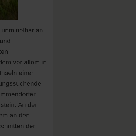
 unmittelbar an
 und
ten
dem vor allem in
nseln einer
olungssuchende
Timmendorfer
tein. An der
lem an den
hnitten der