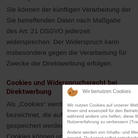
Sie können der künftigen Verarbeitung der
Sie betreffenden Daten nach Maßgabe
des Art. 21 DSGVO jederzeit
widersprechen. Der Widerspruch kann
insbesondere gegen die Verarbeitung für
Zwecke der Direktwerbung erfolgen.
Cookies und Widerspruchsrecht bei
Direktwerbung
Wir benutzen Cookies
Als „Cookies“ werden kleine Dateien
Wir nutzen Cookies auf unserer Web
ihnen sind essenziell für den Betrieb
bezeichnet, die auf Rechnern der Nutzer
während andere uns helfen, diese W
Nutzererfahrung zu verbessern (Tra
gespeichert werden. Innerhalb der
Andere werden von Inhalts- und We
Cookies können unterschiedliche
gesetzt. Du kannst selbst entscheid